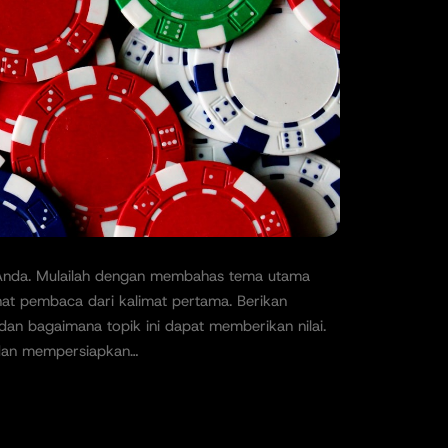
g Anda. Mulailah dengan membahas tema utama
nat pembaca dari kalimat pertama. Berikan
an bagaimana topik ini dapat memberikan nilai.
l dan mempersiapkan…