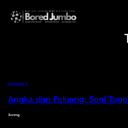
Lewati
ke
konten
KATEGORI 3
Angka dan Peluang: Seni Toge
3cnmg