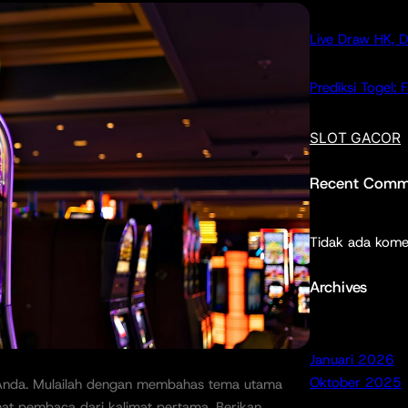
Live Draw HK, 
Prediksi Togel: 
SLOT GACOR
Recent Comm
Tidak ada komen
Archives
Januari 2026
Oktober 2025
g Anda. Mulailah dengan membahas tema utama
nat pembaca dari kalimat pertama. Berikan