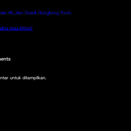
Data HK, dan Result Hongkong Pools
Fakta atau Mitos?
ents
tar untuk ditampilkan.