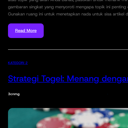
gambaran singkat yang menyoroti mengapa topik ini penting d
Gunakan ruang ini untuk menetapkan nada untuk sisa artike
Read More
KATEGORI 2
Strategi Togel: Menang denga
3cnmg