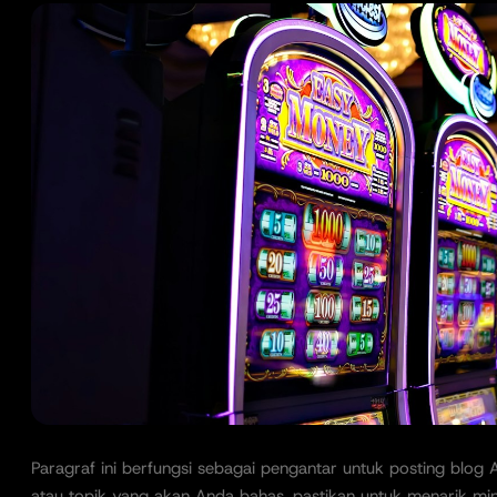
Paragraf ini berfungsi sebagai pengantar untuk posting blo
atau topik yang akan Anda bahas, pastikan untuk menarik mi