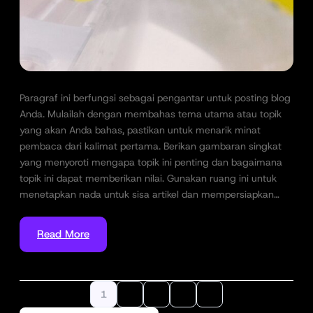
Paragraf ini berfungsi sebagai pengantar untuk posting blog
Anda. Mulailah dengan membahas tema utama atau topik
yang akan Anda bahas, pastikan untuk menarik minat
pembaca dari kalimat pertama. Berikan gambaran singkat
yang menyoroti mengapa topik ini penting dan bagaimana
topik ini dapat memberikan nilai. Gunakan ruang ini untuk
menetapkan nada untuk sisa artikel dan mempersiapkan…
Read More
1
2
3
4
»