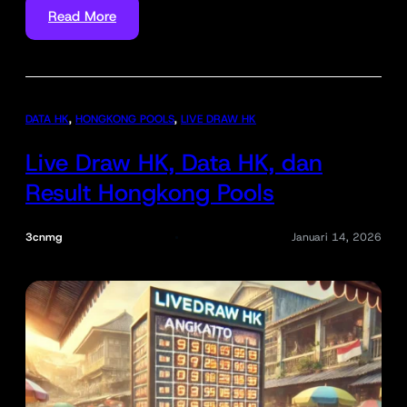
Read More
DATA HK
, 
HONGKONG POOLS
, 
LIVE DRAW HK
Live Draw HK, Data HK, dan
Result Hongkong Pools
3cnmg
Januari 14, 2026