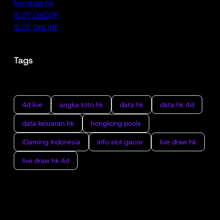
live draw hk
SLOT GACOR
SLOT ONLINE
Tags
4d live
angka toto hk
data hk
data hk 4d
data keluaran hk
hongkong pools
iGaming Indonesia
info slot gacor
live draw hk
live draw hk 4d