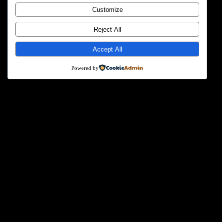
Customize
Reject All
Accept All
Powered by
Dengan bangga dipersembahkan oleh
Boredjumbonews.com