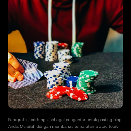
Paragraf ini berfungsi sebagai pengantar untuk posting blog
Anda. Mulailah dengan membahas tema utama atau topik