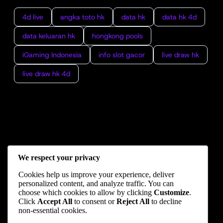
4d live
angka toto hk
data hk
data hk 4d
data keluaran hk
hongkong pools
iGaming Indonesia
info slot gacor
live draw hk
live draw hk 4d
We respect your privacy
Cookies help us improve your experience, deliver
personalized content, and analyze traffic. You can
choose which cookies to allow by clicking
Customize
.
Click
Accept All
to consent or
Reject All
to decline
non-essential cookies.