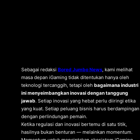
Sebagai redaksi
Bored Jumbo News
, kami melihat
masa depan iGaming tidak ditentukan hanya oleh
teknologi tercanggih, tetapi oleh
bagaimana industri
ini menyeimbangkan inovasi dengan tanggung
jawab
. Setiap inovasi yang hebat perlu diiringi etika
yang kuat. Setiap peluang bisnis harus berdampingan
dengan perlindungan pemain.
Ketika regulasi dan inovasi bertemu di satu titik,
hasilnya bukan benturan — melainkan momentum.
Momentum untuk menciptakan ekosistem iGaming