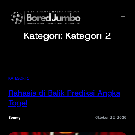
Lewati
ke
konten
Kategori:
Kategori 2
KATEGORI 1
Rahasia di Balik Prediksi Angka
Togel
3cnmg
Oktober 22, 2025