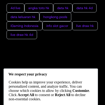
4d live
angka toto hk
data hk
data hk 4d
data keluaran hk
hongkong pools
iGaming Indonesia
info slot gacor
live draw hk
live draw hk 4d
We respect your privacy
Cookies help us improve your experience, deliver
personalized content, and analyze traffic. You can
choose which cookies to allow by clicking
Customize
.
Click
Accept All
to consent or
Reject All
to decline
non-essential cookies.