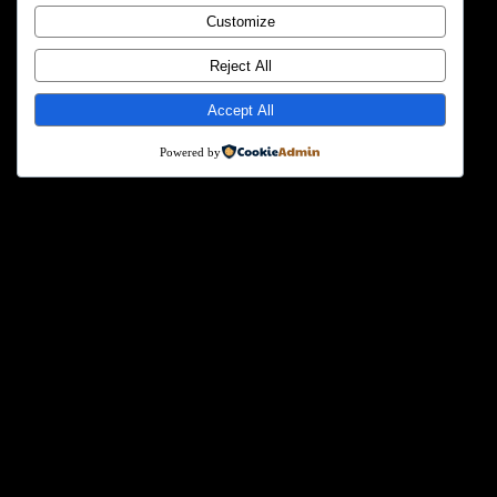
Customize
Reject All
Accept All
Powered by
Dengan bangga dipersembahkan oleh
Boredjumbonews.com