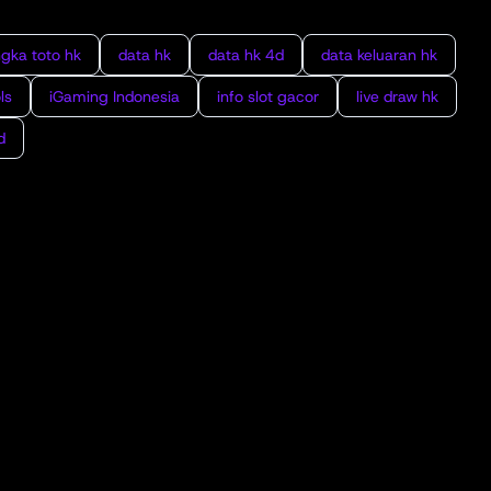
gka toto hk
data hk
data hk 4d
data keluaran hk
ls
iGaming Indonesia
info slot gacor
live draw hk
d