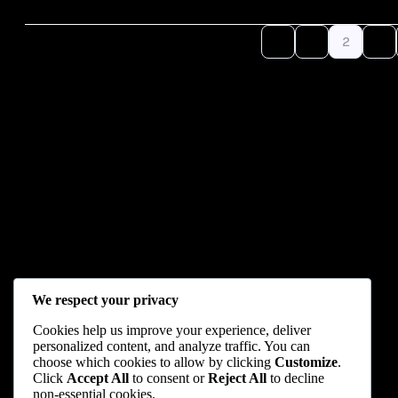
«
1
2
3
We respect your privacy
Cookies help us improve your experience, deliver
personalized content, and analyze traffic. You can
choose which cookies to allow by clicking
Customize
.
Click
Accept All
to consent or
Reject All
to decline
non-essential cookies.