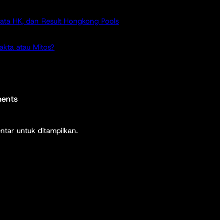
Data HK, dan Result Hongkong Pools
Fakta atau Mitos?
ents
tar untuk ditampilkan.